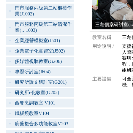
門市服務丙級第二站櫃檯作
業(J1002)
門市服務丙級第三站清潔作
三創個案研討室(J402)
業(Ｊ1003)
教室名稱
三創個
企業經營模擬室(J501)
用途說明 /
支援
企業電子化實習室(J502)
人際
賽與
多媒體視聽教室(G206)
程，
組研
專題研討室(J604)
主要設備
可全
研究所論文研討室(G201)
機、
研究所e化教室(G202)
西餐烹調教室 V101
鐵板燒教室V104
廚藝複合多功能教室V203