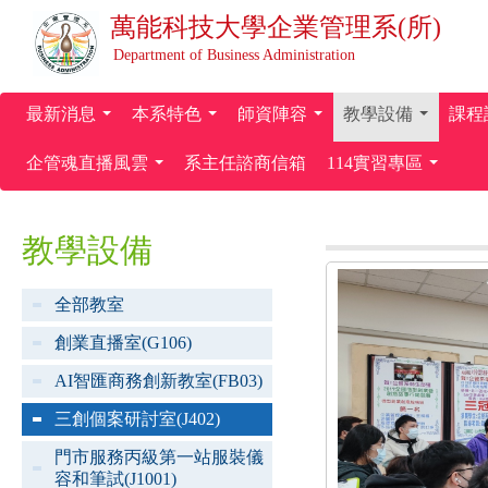
萬能科技大學
企業管理系(所)
Department of Business Administration
最新消息
本系特色
師資陣容
教學設備
課程
...
...
...
...
企管魂直播風雲
系主任諮商信箱
114實習專區
...
...
教學設備
全部教室
創業直播室(G106)
AI智匯商務創新教室(FB03)
三創個案研討室(J402)
門市服務丙級第一站服裝儀
容和筆試(J1001)