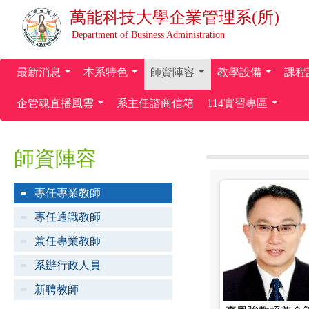
萬能科技大學
企業管理系(所)
Department of Business Administration
最新消息
本系特色
師資陣容
教學設備
課程
...
...
...
...
企管魂直播風雲
系主任諮商信箱
114實習專區
...
...
師資陣容
專任專業教師
專任通識教師
兼任專業教師
系辦行政人員
新聘教師