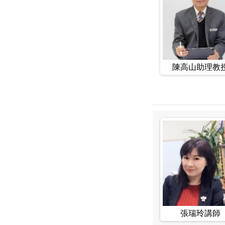
陳高山助理教
張瑞玲講師