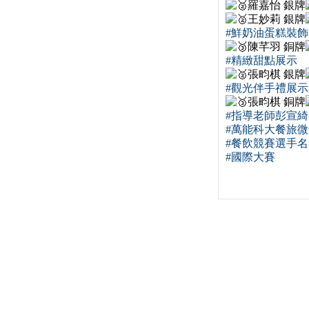
羅嘉怡 銀牌
王妙莉 銀牌
#鮮奶油蛋糕裝
陳芊羽 銅牌
#精緻甜點展示
張畇棋 銀牌
#觀光伴手禮展示
張畇棋 銅牌
#指導老師彭宣綺
#萬能科大餐旅
#餐飲競賽選手
#國際大賽