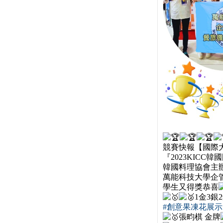
競賽快報【國際
『2023KICC
韓國料理協會主
萬能科技大學企
學生又得獎恭喜
1金3銀
#創意果凍花展示
張畇棋 金牌