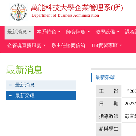
萬能科技大學
企業管理系(所)
Department of Business Administration
最新消息
本系特色
師資陣容
教學設備
課程
...
...
...
...
企管魂直播風雲
系主任諮商信箱
114實習專區
...
...
最新消息
最新榮耀
最新消息
主
旨
『2
最新榮耀
日
期
2023/
指導教師
彭宣
參與學生