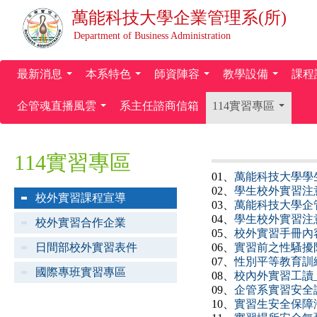
萬能科技大學
企業管理系(所)
Department of Business Administration
最新消息
本系特色
師資陣容
教學設備
課程
...
...
...
...
企管魂直播風雲
系主任諮商信箱
114實習專區
...
...
114實習專區
01、
萬能科技大學學
02、
學生校外實習注
校外實習課程宣導
03、
萬能科技大學企
04、
學生校外實習注
校外實習合作企業
05、
校外實習手冊內
日間部校外實習表件
06、
實習前之性騷擾防
07、
性別平等教育訓
國際專班實習專區
08、
校內外實習工讀
09、
企管系實習安全
10、
實習生安全保障