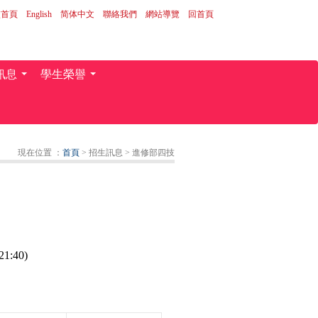
校首頁
｜
English
｜
简体中文
｜
聯絡我們
｜
網站導覽
｜
回首頁
訊息
學生榮譽
...
...
現在位置 ：
首頁
> 招生訊息
> 進修部四技
:40)