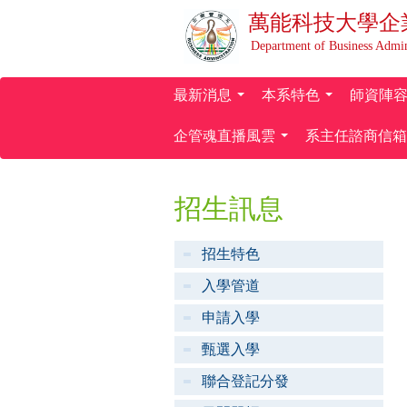
萬能科技大學
企
Department of Business Admin
最新消息
本系特色
師資陣
...
...
企管魂直播風雲
系主任諮商信箱
...
招生訊息
招生特色
入學管道
申請入學
甄選入學
聯合登記分發