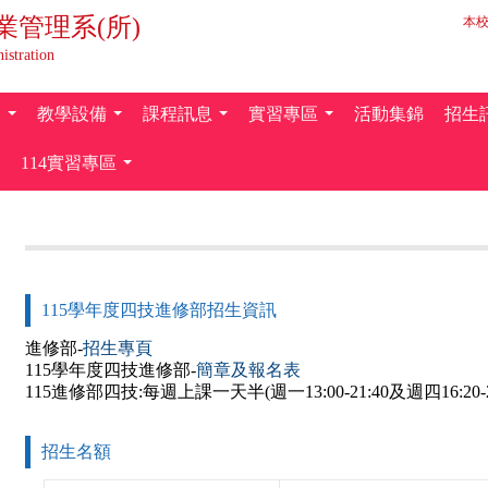
業管理系(所)
本
istration
容
教學設備
課程訊息
實習專區
活動集錦
招生
...
...
...
...
114實習專區
...
115學年度四技進修部招生資訊
進修部-
招生專頁
115學年度四技進修部-
簡章及報名表
115進修部四技:每週上課一天半(週一13:00-21:40及週四16:20-21
招生名額