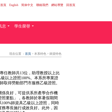
校首頁
｜
English
｜
简体中文
｜
聯絡我們
｜
網站導覽
｜
回首頁
訊息
學生榮譽
...
...
現在位置 ：
首頁
> 本系特色
> 師資特色
專任教師共13位，助理教授以上比
級以上證照100%。本系所專業證
0位師取得勞動部門市服務乙級證照。
係良好，可提供系所產學合作機
證照要點」，各教師於寒暑假期間
100%師資具乙級以上證照，同時
實務專長施行成效良好。此外，因