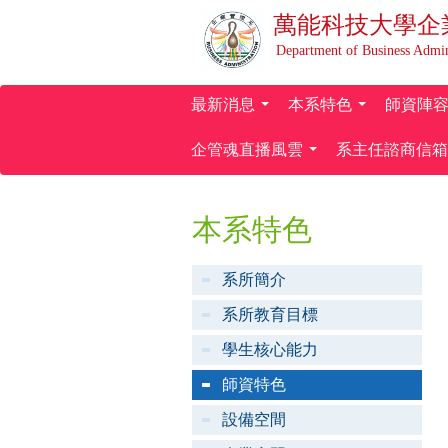
萬能科技大學
企
Department of Business Admin
最新消息
本系特色
師資陣
...
...
企管魂直播風雲
系主任諮商信箱
...
本系特色
系所簡介
系所教育目標
學生核心能力
師資特色
設備空間