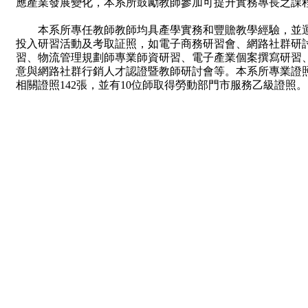
應產業發展變化，本系所鼓勵教師參加可提升實務專長之課
本系所專任教師教師均具產學實務和豐贍教學經驗，並運
投入研習活動及考取証照，如電子商務研習會、網路社群研
習、物流管理規劃師專業師資研習、電子產業個案撰寫研習
意與網路社群行銷人才認證暨教師研討會等。本系所專業證照
相關證照142張，並有10位師取得勞動部門市服務乙級證照。