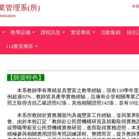
業管理系(所)
本
istration
容
教學設備
課程訊息
實習專區
活動集錦
招生
...
...
...
...
114實習專區
...
【師資特色】
本系教師學有專精並具豐富之教學經驗，現有110學年度
例超過92%，教師皆具產學實務經驗，且擁有企管相關專業乙
照之取得含括乙級證照62張，其他相關證照142張，並有1
本系所教師於實務層面均具備豐富工作經驗，並與業界關
會。由於本校訂定「教師赴公民營機構研習及鼓勵取得實務
或帶職帶薪至公民營機構實務研習，進而取得實務證照，本系
積極參與相關應用證照考照訓練課程。整體而言，提升教師