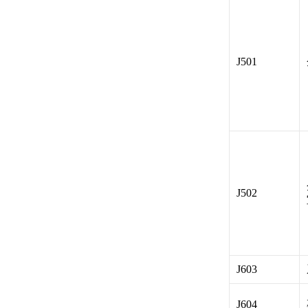
J501
J502
J603
J604