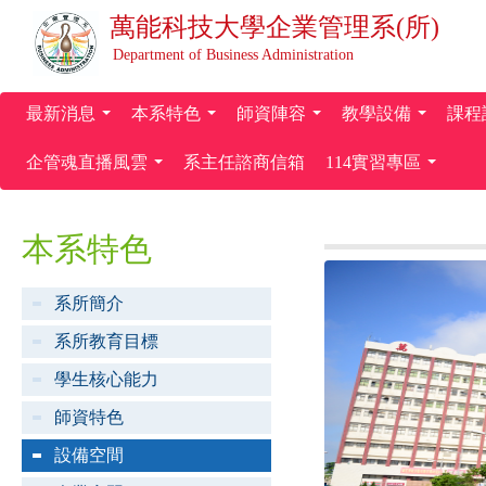
萬能科技大學
企業管理系(所)
Department of Business Administration
最新消息
本系特色
師資陣容
教學設備
課程
...
...
...
...
企管魂直播風雲
系主任諮商信箱
114實習專區
...
...
本系特色
系所簡介
系所教育目標
學生核心能力
師資特色
設備空間