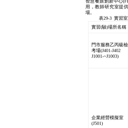
智慧餐旅創新中心(
用，教師研究室提
場。
表29-
3
實習室
實習(驗)場所名稱
門市服務乙丙級檢
考場(J401-J402
J1001-~J1003)
企業經營模擬室
(J501)