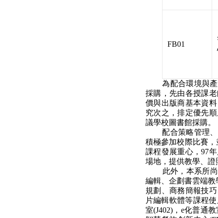
FB01
為配合環境與產
採購，先由各授課老
價與出版商基本資料
究次之，排定優先順
議學校圖書館採購。
配合策略管理、企
積極參加校際比賽，
課程發展重心，97
場地，提供教學、證
此外，本系所尚有規畫
編輯、企劃書雲端教學系
規劃、商務簡報技巧
片編輯軟體等課程使用
室(J402)，e化普通